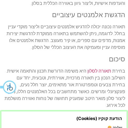
והעדפות אישיות, וליצור גיוון באווירה הכללית בסלון.
הדגשת אלמנטים עיצוביים
תאורה נכונה יכולה להדגיש אלמנטים עיצוביים וליצור מוקדי עניין
בחלל. לדוגמה, ניתן להשתמש בתאורה ממוקדת להדגשת יצירות
אמנות, מדפים עם ספרים, או קיר מעוצב. הדגשת אלמנטים אלו
מוסיפה עניין ומעמיקה את העיצוב הכללי של הסלון.
סיכום
בחירת
תאורה לסלון
היא משימה הדורשת תכנון והתאמה אישית.
השילוב הנכון בין תאורה מרכזית, אווירתית, וטבעית, יחד עם
בחירת צבעים וטמפרטורת אור מתאימים, יוצר חלל נעים,
פונקציונלי ומרשים. כאשר מתחשבים בכל האלמנטים הללו, ניתן
ליצור סלון מואר היטב שמעניק תחושה של נוחות ואווירה מושלמת
לכל אירוע.
הודעת קוקיז (Cookies)
NEXT
PREVIOUS
קידום אורגני בגוגל: המפתח להצלחה דיגיטלית
פנסיון לכלבים – הבחירה הנכונה לחבר הכי טוב שלך
שלום!