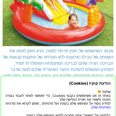
מבוא: כשהשמש של הקיץ זורחת למטה, הגיע הזמן לאמץ את
השמחה של טבילה מרעננת ללא הטרחה של התקנות קבועות של
הבריכה. תגידו שלום לבריכה המתנפחת הפופולרית תמיד,
הפתרון המושלם להפיכת החצר האחורית שלכם לנווה מדבר
מימי. בריכות מתנפחות, מלאות כיף, נוחות ורב-גוניות, הפכו לקיץ
מבוקש חיוני עבור משפחות ויחידים כאחד. במאמר זה, נחקור
הודעת קוקיז (Cookies)
את הסיבות […]
שלום!
באתר זה אנו משתמשים בקבצי Cookies, כדי לאפשר לאתר לעבוד בצורה
תקינה ולשפר את חוויית הגלישה שלך.
הצהרת נגישות
הפרטיות שלנו
למידע נוסף על השימוש שלנו בקוקיז ועל פרטיותך, מוזמן לקרוא את מדיניות
הפרטיות שלנו
.
בלחיצה על "מאשר" אתה מסכים לתנאי השימוש שלנו בקוקיז.