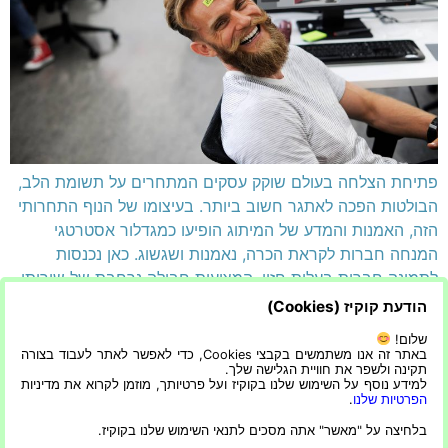
פתיחת הצלחה בעולם שוקק עסקים המתחרים על תשומת הלב,
הבולטות הפכה לאתגר חשוב ביותר. בעיצומו של הנוף התחרותי
הזה, האמנות והמדע של המיתוג הופיעו כמגדלור אסטרטגי
המנחה חברות לקראת הכרה, נאמנות ושגשוג. כאן נכנסות
לתמונה חברות בעלות חזון, המציעות חבילה נרחבת של שירותי
היכרות עסקית שמתעלים מעבר לעיצוב לוגו בלבד ומעטפות את
הודעת קוקיז (Cookies)
המהות של העסק. […]
שלום!
באתר זה אנו משתמשים בקבצי Cookies, כדי לאפשר לאתר לעבוד בצורה
תקינה ולשפר את חוויית הגלישה שלך.
הצהרת נגישות
הפרטיות שלנו
למידע נוסף על השימוש שלנו בקוקיז ועל פרטיותך, מוזמן לקרוא את מדיניות
הפרטיות שלנו
.
בלחיצה על "מאשר" אתה מסכים לתנאי השימוש שלנו בקוקיז.