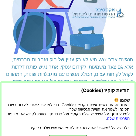
הנגשת אתר Wix היא לא רק עניין של חוק ואחריות חברתית,
אלא גם צעד משמעותי לקידום עסקי. אתר נגיש פותח דלתות
לקהל לקוחות עצום, הכולל אנשים עם מוגבלויות שונות, המהווים
כ-20% מהאוכלוסייה. יתרונות עסקיים של הנגשת אתר וויקס:
הנגשת אתר וויקס היא תהליך פשוט יחסית, שניתן לבצע בעזרת
הודעת קוקיז (Cookies)
תוספים ייעודיים וכלים רבים זמינים. השקעה בהנגשת […]
שלום!
באתר זה אנו משתמשים בקבצי Cookies, כדי לאפשר לאתר לעבוד בצורה
תקינה ולשפר את חוויית הגלישה שלך.
הצהרת נגישות
הפרטיות שלנו
למידע נוסף על השימוש שלנו בקוקיז ועל פרטיותך, מוזמן לקרוא את מדיניות
הפרטיות שלנו
.
בלחיצה על "מאשר" אתה מסכים לתנאי השימוש שלנו בקוקיז.
בניית אתרים ושיווק דיגיטלי