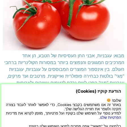
מבוא: עגבניות, אבני החן העסיסיות של הטבע, הן אחד
המרכיבים המגוונים והנפוצים ביותר במסורות הקולינריות ברחבי
העולם. בין אינספור המוצרים המבוססים על עגבניות, עגבניות
"מגי" בולטות כבחירה פופולרית ואייקונית. מרטבים ועד מרקים,
עגבניות "מגי" הפכו לשם נרדף לטעמים עשירים ולארוחות
מיידיות. במאמר זה, אנו יוצאים למסע טעים לחקור את
הודעת קוקיז (Cookies)
ההיסטוריה המרתקת, הגידול והמשמעות הקולינרית של […]
שלום!
באתר זה אנו משתמשים בקבצי Cookies, כדי לאפשר לאתר לעבוד בצורה
תקינה ולשפר את חוויית הגלישה שלך.
הצהרת נגישות
הפרטיות שלנו
למידע נוסף על השימוש שלנו בקוקיז ועל פרטיותך, מוזמן לקרוא את מדיניות
הפרטיות שלנו
.
בלחיצה על "מאשר" אתה מסכים לתנאי השימוש שלנו בקוקיז.